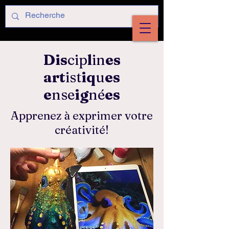
Dis
cip
l
in
es
art
ist
iq
u
es
e
n
se
ig
né
es
Apprenez à exprimer votre
créativité!